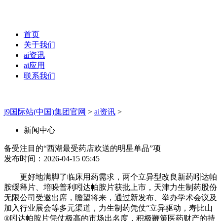
首页
关于我们
ai资讯
ai应用
联系我们
j9国际站(中国)集团官网
>
ai资讯
>
新闻中心
备受注目的“西湖最受药店欢送的明星单品”项
发布时间：2026-04-15 05:45
更好地满脚了临床用药需求，两个立异型改良新药吲达帕
胺缓释片、培哚普利吲达帕胺片获批上市，天津力生制药股份
无限公司受邀出席，瞻望将来，通过新发布、举办学术会议及
加入行业展会等多元渠道，力生制药凭仗“立异驱动，寿比山
®吲达帕胺片凭仗极高的市场出名度，积极鞭策医药财产的持