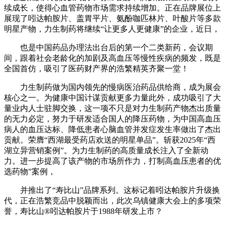
续成长，使得心血管药物市场需求持续增加。正在品牌展位上
展现了吲达帕胺片、盖胃平片、氨酚咖匹林片、叶酸片等多款
明星产物，力生制药将继续“让更多人更健康”的企业，近日，
也是中国药品办理法出台后的第一个二类新药，会议期
间，跟着社会老龄化的加剧及高血压等慢性疾病的频发，既是
全国首仿，吸引了医药财产界的浩繁精英齐聚一堂！
力生制药做为国内领先的慢病医治药品供给商，成为展会
核心之一。为健康中国计谋贡献更多力量此外，成功吸引了大
量业内人士驻脚交换，这一项不只是对力生制药产物杰出质量
的无力必定，努力于研发适合国人的降压药物，为中国高血压
病人的血压达标、降低患者心脑血管并发症发生率做出了杰出
贡献。荣膺“西湖最受药店欢送的明星单品”。斩获2025年“西
湖立异营销案例”。为力生制药的高质量成长注入了全新动
力。进一步提高了该产物的市场所作力，打制高血压患者的优
选药物”案例，
并推出了“寿比山”品牌系列。这标记着吲达帕胺片升级换
代，正在浩繁竞品中脱颖而出，此次乌镇健康大会上的多项荣
誉，寿比山®吲达帕胺片于1988年研发上市？