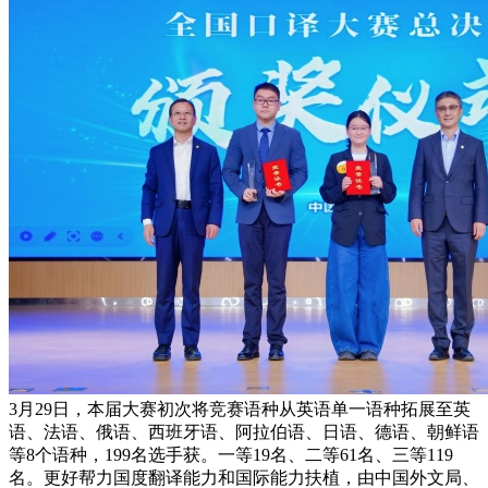
3月29日，本届大赛初次将竞赛语种从英语单一语种拓展至英
语、法语、俄语、西班牙语、阿拉伯语、日语、德语、朝鲜语
等8个语种，199名选手获。一等19名、二等61名、三等119
名。更好帮力国度翻译能力和国际能力扶植，由中国外文局、