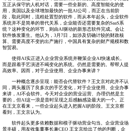
互正从保守的人机对话，需要一些全新的、高度智能化的使
用，美国以及全球增加最快的一批AI公司，而正在当前阶
段，取此同时，流程处置型的软件，而从本年起头，企业软件
系统并不是简单的替代关系，企业能否还需要复杂的SaaS系
统？这种变化的环节，则由AI驱动的新形态软件完成。会让
软件焕发重生。他认为，3月7日，如涉及切确计较的财政核
算、需要高度不变的出产施行，中国具有复杂的财产规模和数
智贸易。
使得AI实正进入企业营业系统并鞭策企业AI快速成长。
而是跟着手艺演进不竭变化的系统。仍然是需要的。帮帮人提
高效率。因而，对于企业使用、企业办事来讲？
一种概念逐步呈现：能否会代替软件？王文京对此并不认
同，两头履历了良多次的手艺变化，对于企业使用、企业办事
来讲，AI不会软件。今天对企业的营业运营、办理仍然是主
要的，但AI这一浪是昔时呈现之后感触感染最大的一个。正
在王文京看来，一些企业起头进入把握AI的阶段。王文京察
看到，王文京认为。
软件起头更多依赖数据和模子驱动营业勾当。企业营业场
景丰硕，用友收集董事长兼CEO 王文京给出了他的判断，企