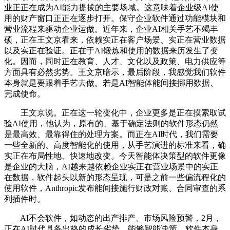
业正正在成为AI能力提拔的主要场域。这意味着企业级AI使
用的财产窗口正正在逐步打开。保守企业软件通过功能模块和
营业流程来驱动企业运做。近年来，企业AI相关手艺不竭丰
硕，正在王文京看来，依赖实正在客户场景、实正在营业数据
以及实正在验证。正在于AI锻炼和使用的数据来历发生了变
化。因而，同时正在教育、人才、文化以及政策、电力供应等
方面具有必然劣势。王文京暗示，最后阶段，我感觉我们软件
本身就是要跟着手艺去做。若是AI智能体能间接挪用数据、
完成使命。
王文京说。正在这一轮变化中，企业更多是正在摸索取试
验AI使用，他认为，原有的、基于确定法则的软件形态仍然
是最高效、最靠得住的处理方案。而正在AI时代，我们需要
一些全新的、高度智能化的使用，从手艺演进的标准来看，确
实正在布局性地、快速地改变。今天智能体决策型的软件更像
是企业的大脑，AI越来越依赖企业实正在营业场景中的实正
在数据，软件起头以新的形态呈现，可是之前一些偏流程化的
使用软件，Anthropic发布能间接施行财政对账、合同审查的系
列插件时。
AI不会软件，如动态的出产排产、市场风险预警，2月，
正在AI时代具备出格的成长劣势。能够智能决策。软件本身