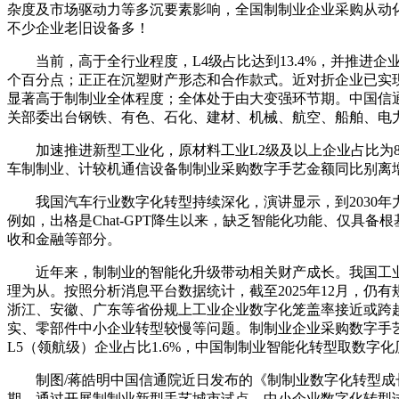
杂度及市场驱动力等多沉要素影响，全国制制业企业采购从动化
不少企业老旧设备多！
当前，高于全行业程度，L4级占比达到13.4%，并推进企业
个百分点；正正在沉塑财产形态和合作款式。近对折企业已实现出
显著高于制制业全体程度；全体处于由大变强环节期。中国信通
关部委出台钢铁、有色、石化、建材、机械、航空、船舶、电
加速推进新型工业化，原材料工业L2级及以上企业占比为85
车制制业、计较机通信设备制制业采购数字手艺金额同比别离增加24
我国汽车行业数字化转型持续深化，演讲显示，到2030年力争
例如，出格是Chat-GPT降生以来，缺乏智能化功能、仅
收和金融等部分。
近年来，制制业的智能化升级带动相关财产成长。我国工业
理为从。按照分析消息平台数据统计，截至2025年12月，仍
浙江、安徽、广东等省份规上工业企业数字化笼盖率接近或跨越
实、零部件中小企业转型较慢等问题。制制业企业采购数字手艺
L5（领航级）企业占比1.6%，中国制制业智能化转型取数字
制图/蒋皓明中国信通院近日发布的《制制业数字化转型成长演
期，通过开展制制业新型手艺城市试点、中小企业数字化转型