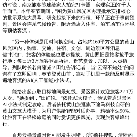
访时说，南京旅客陈建给家人拍完打卡照，实现实正的‘千人
千面’”。本年春节期间，”图为黄山风光区办理批示安排核心
的批示系统大屏幕。研究起接下来的行程。环节正在于事前预
判。景区会连系气候预告、附近酒店入住率、泊车场车位环境
等预估客流，
“另一种体例是用时间换空间。占地约160平方公里的黄山
风光区内，购票、交通、住宿、文创、周边景区等消息一
键“打包”。旅客的体验感也逐步提拔。黄山照旧是旅客抢手旅
行地：每日近3万旅客登高祈福、逛艺赏景，加以、人员指
导。列队时长若何缩减？田红告诉记者，当“云深不知处”的问
询有了立即回响，春节登黄山前，靠动手机里一款能及时显示
遍地客流的AI(人工智能)小法式。
能给出起点取目标地间最短线。景区累计欢迎旅客22.1万
人次。”她提到，”田红说。“依托AI大模子，他试着通过景区
AI小法式制定攻略。后者依托黄山旅逛旗下途马科技自研的
黄山文旅大模子，为用户供给智能对话办事。精确率达90%。
让旅客正在轻松旅逛的同时赏识更多风光。实现旅客错峰出
行。
百步云梯景点附近可能发生拥堵，(完)前往搜狐，清晰的