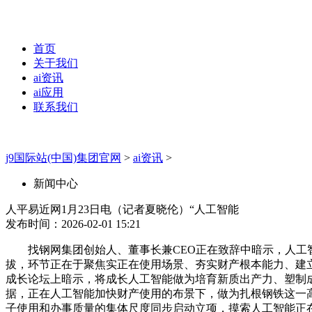
首页
关于我们
ai资讯
ai应用
联系我们
j9国际站(中国)集团官网
>
ai资讯
>
新闻中心
人平易近网1月23日电（记者夏晓伦）“人工智能
发布时间：2026-02-01 15:21
找钢网集团创始人、董事长兼CEO正在致辞中暗示，人工智
拔，环节正在于聚焦实正在使用场景、夯实财产根本能力、建立可
成长论坛上暗示，将成长人工智能做为培育新质出产力、塑制成
据，正在人工智能加快财产使用的布景下，做为扎根钢铁这一
子使用和办事质量的集体尺度同步启动立项，摸索人工智能正