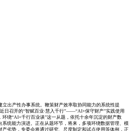
建立出产性办事系统。鞭策财产效率取协同能力的系统性提
召开的“智赋百业·慧入千行”——“AI+保守财产”实践使用
绕“AI+千行百业谈”这一从题，依托十余年沉淀的财产数
向系统能力演进。正在从题环节，将来，多项环绕数据管理、模
财产劣势，专委会将通过研究、尺度制定和试点使用等体例，正