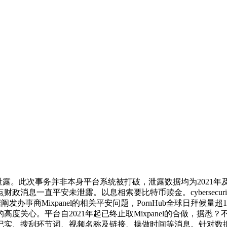
露。此次事务并非本身平台系统被打破，泄露数据均为2021年及之前的
息一直平安未泄露。以息相索要比特币赎金。cybersecuri
办事商Mixpanel的相关平安问题，PornHub全球日拜候量超1亿
度关心。平台自2021年起已终止取Mixpanel的合做，据
搜刮环节词、视频名称及链接、操做时间等消息。针对数据泄露泉源