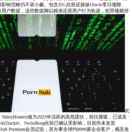
影响范畴仍不容小觑。包含201,此前还操纵Oracle零日缝隙、
及数百万用户数据，这些数据脚以精准还原用户行为轨迹，犯罪规模持
此
nyHunters做为2025年活跃的高危团伙，前往搜狐，已波及
oinTracker、SwissBorg此前已确认受影响，目前尚未发觉
rnHub Premium会员记实，其办事全球约8000家企业客户，截至发