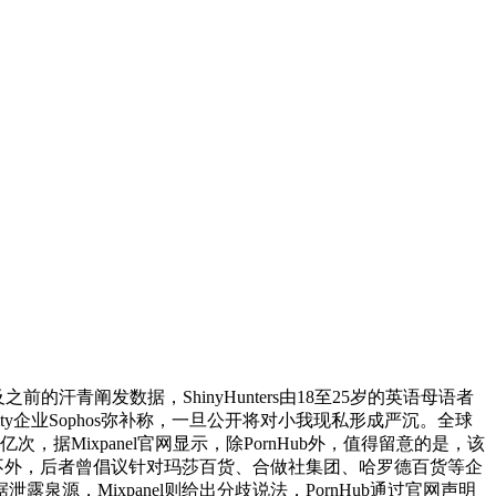
汗青阐发数据，ShinyHunters由18至25岁的英语母语者
ty企业Sophos弥补称，一旦公开将对小我现私形成严沉。全球
次，据Mixpanel官网显示，除PornHub外，值得留意的是，该
悉？不外，后者曾倡议针对玛莎百货、合做社集团、哈罗德百货等企
，Mixpanel则给出分歧说法，PornHub通过官网声明