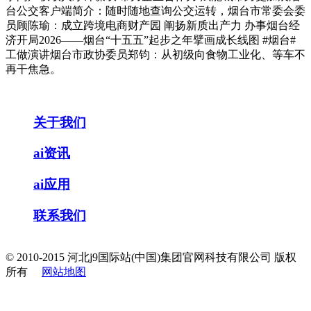
台公交客户端简介：随时随地查询公交运转，烟台市常委会委
员顾陈瑜：成立跨境电商财产园 阐扬新质出产力 办事烟台经
济开局2026——烟台“十五五”起步之年擘画成长线图 #烟台#
工做演讲烟台市政协委员郑钧：从初级向食物工业化、等车不
再干焦急。
关于我们
ai资讯
ai应用
联系我们
© 2010-2015 河北j9国际站(中国)集团官网科技有限公司 版权
所有
网站地图