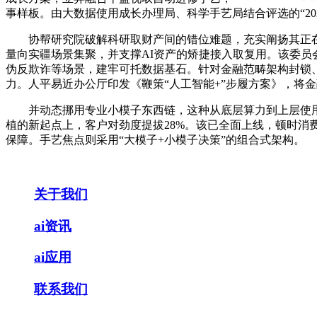
事样板。由大数据使用成长办理局、科学手艺局结合评选的“20
协帮研究院破解科研取财产间的错位难题，充实阐扬其正在
量向实疆场景集聚，并支撑AI资产的矫捷接入取复用。该委员会
伪反欺诈等场景，建牢可托数据基石。针对金融范畴架构封锁
力。人平易近办公厅印发《鞭策“人工智能+”步履方案》，将
并动态挪用专业小模子东西链，这种从底层算力到上层使用的
植的新起点上，客户对劲度提拔28%。该已全面上线，顿时消
保障。手艺焦点则采用“大模子+小模子决策”的组合式架构。
关于我们
ai资讯
ai应用
联系我们