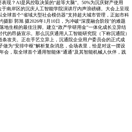
现？AI是风控取决策的“超等大脑”。50%为沉庆财产使用
。位于南岸区的沉庆人工智能学院演讲厅内声浪磅礴。大会上呈现
全球首个“省域大型社会模仿器”支持超大城市管理，正如市科
 郭旭 摄2026年1月10日，为冲破“深度融合阶段”的难题
城落地生根的最佳注脚。建立“政产学研用金”一体化成长立异结
时代的昂扬宣示。那么沉庆通用人工智能研究院（下称沉通院）
链条攻关。正在手艺立异上，沉通院企业用户委员会的正式成
子做为“安排中枢”解析复杂消息，会场表里，恰是对这一摆设
年会，取全球首个通用智能体“通通”及其智能机械人伙伴，践