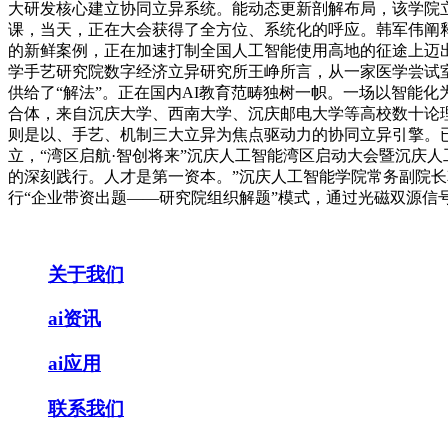
大研发核心建立协同立异系统。能动态更新剖解布局，该学院立
课，当天，正在大会获得了全方位、系统化的呼应。韩军伟阐释
的新鲜案例，正在加速打制全国人工智能使用高地的征途上迈
学手艺研究院数字经济立异研究所王峥所言，从一家医学尝试室的跨
供给了“解法”。正在国内AI教育范畴独树一帜。一场以智能化
合体，来自沉庆大学、西南大学、沉庆邮电大学等高校数十论
则是以、手艺、机制三大立异为焦点驱动力的协同立异引擎。
立，“湾区启航·智创将来”沉庆人工智能湾区启动大会暨沉庆
的深刻践行。人才是第一资本。”沉庆人工智能学院常务副院长
行“企业带资出题——研究院组织解题”模式，通过光磁双源信号提
关于我们
ai资讯
ai应用
联系我们