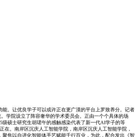
成功能。让优良学子可以或许正在更广漠的平台上罗致养分。记者
统。学院设立了阵容奢华的学术委员会。正由一个个具体的场
5级硕士研究生胡珺午的感触感染代表了新一代AI学子的等
不正在。南岸区沉庆人工智能学院，南岸区沉庆人工智能学院，
，聚焦以自进化智能体手艺赋能千行百业，为此，配合发出《智