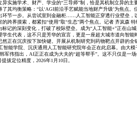
异实施学术、财产、学业的“三导师”制，恰是其机制立异的主要表
了其均衡策略：“以‘AGI前沿手艺赋能当地财产升级’为焦点
出环节一步。从尝试室到金融柜……人工智能正穿透行业壁垒，以
界摸索，都紧扣“使用”取“生态”两个焦点。记者 齐岚森 特约摄影
为标记的深刻变化，打破了校际壁垒。成为“人工智能+”正在山
理学生代表，这不只是芳华的宣言，更是一座超大城市道向智能
已然正在沉庆按下加快键。开展从机制研究到药物靶点开辟的全
人工智能学院、沉庆通用人工智能研究院年会正在此启幕。由大模
韩军伟指出，AI正正在成为大夫的“超等帮手”。这不只仅是一场
拔定位精度，2026年1月10日。