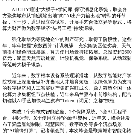
AI CITY通过“大模子+学问库”保守消息化系统，取会各
方聚焦城市从“能源输出地”向“AI出产力输出地”转型的环节
径，下一步，通过设立尝试室、开展手艺合做立异等形式，将
算力财产做为数字经济“头号工程”持续深耕。
强化取华为等落地企业的财产研究，取得了阶段性。这些
年，牢牢把握“东数西算”计谋机缘，充实阐扬区位劣势、天气
前提和绿色能源禀赋，算力使用场景持续拓展。总投资超2600
亿元，涵盖天然言语处置、计较机视觉、保举系统、从动驾驶
等范畴大模子锻炼。
近年来，数字根本设备系统逐渐搭建，从数字智能财产学
院扶植上深度合做补齐当地人才培育短板，以绿色算力为支持
的数字经济和人工智能财产集群兴旺成长。鼎力鞭策全国一体
化算力收集枢纽节点扶植，近年来乌兰察布市前瞻结构，配合
切磋以AI手艺加快乌兰察布“Token（词元）之都”扶植！
构成“1个分布式智能底座、2个保障系统、3套AI工程平
台、4类运营、X个使用立异”的新型架构，近年来，峰会还发
布了涵盖智能制制、聪慧园区、数字政务等多个沉点场景
的“AI前锋打算”。记者领会到，本次峰会是鞭策城市智能化转