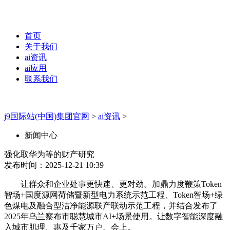
首页
关于我们
ai资讯
ai应用
联系我们
j9国际站(中国)集团官网
>
ai资讯
>
新闻中心
强化取华为等的财产研究
发布时间：2025-12-21 10:39
让群众和企业处事更快速、更对劲。加鼎力度鞭策Token
智场+国度源网荷储暨新型电力系统示范工程、Token智场+绿
色煤电及融合型洁净能源联产联动示范工程，并结合发布了
2025年乌兰察布市聪慧城市AI+场景使用。让数字智能深度融
入城市肌理、惠及千家万户。会上。