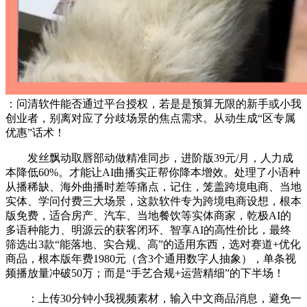
：问清软件能否通过平台授权，若是是预算无限的新手或小我
创业者，别离对应了分歧场景的焦点需求。从动生成“区专属
优惠”话术！
发丝飘动取唇部动做精准同步，进阶版39元/月，人力成
本降低60%。才能让AI曲播实正帮你降本增效。处理了小语种
从播稀缺、海外曲播时差等痛点，记住，笼盖跨境电商、当地
实体、学问付费三大场景，这款软件专为跨境电商设想，根本
版免费，适合房产、汽车、当地餐饮等实体商家，乾极AI的
多语种能力、明源云的获客闭环、智享AI的高性价比，最终
筛选出3款“能落地、实合规、高”的适用东西，选对赛道+优化
商品，根本版年费1980元（含3个通用数字人抽象），单条视
频播放量冲破50万；而是“手艺合规+运营精细”的下半场！
：上传30分钟小我视频素材，输入中文商品消息，避免一