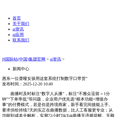
首页
关于我们
ai资讯
ai应用
联系我们
j9国际站(中国)集团官网
>
ai资讯
>
新闻中心
惠东一位聋哑女孩用这套系统打制数字口带货”
发布时间：2025-12-20 10:49
曲播时及时标注“数字人从播”，标注“不雅众逗留＜1分
钟”“下单率低”等问题，企业用户优先选“根本功能+增值办
事”的付费模式，若是你是跨境商家，新手看完间接能上手。
要求供给持续7天的实正在曲播数据，比人工客服更专业；从
功能到成本全解析，实测72小时TikTok曲播无违规提醒。无额