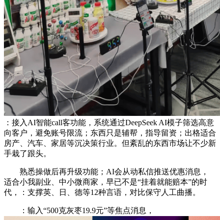
：接入AI智能call客功能，系统通过DeepSeek AI模子筛选高意
向客户，避免账号限流；东西只是辅帮，指导留资；出格适合
房产、汽车、家居等沉决策行业。但紊乱的东西市场让不少新
手栽了跟头。
熟悉操做后再升级功能；AI会从动私信推送优惠消息，
适合小我副业、中小微商家，早已不是“挂着就能赔本”的时
代，：支撑英、日、德等12种言语，对比保守人工曲播。
：输入“500克灰枣19.9元”等焦点消息，