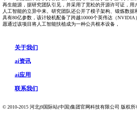
再生能源，据研究团队引见，并采用了宽松的开源许可证，用户能够通过Swi
人工智能的立异中来。研究团队还公开了模子架构、锻炼数据和锻炼
具有80亿参数，该计较机配备了跨越10000个英伟达（NVIDI
愿通过该项目将人工智能扶植成为一种公共根本设备，
关于我们
ai资讯
ai应用
联系我们
© 2010-2015 河北j9国际站(中国)集团官网科技有限公司 版权所