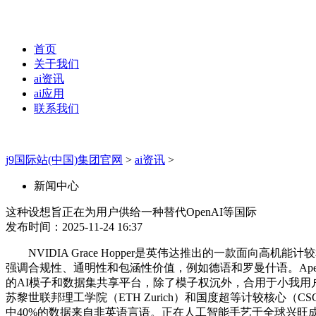
首页
关于我们
ai资讯
ai应用
联系我们
j9国际站(中国)集团官网
>
ai资讯
>
新闻中心
这种设想旨正在为用户供给一种替代OpenAI等国际
发布时间：2025-11-24 16:37
NVIDIA Grace Hopper是英伟达推出的一款面向高机
强调合规性、通明性和包涵性价值，例如德语和罗曼什语。Aper
的AI模子和数据集共享平台，除了模子权沉外，合用于小我用户
苏黎世联邦理工学院（ETH Zurich）和国度超等计较核心（C
中40%的数据来自非英语言语。正在人工智能手艺于全球兴旺成