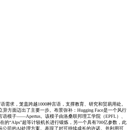
特殊言语需求，笼盖跨越1000种言语，支撑教育、研究和贸易用处。
面迈出了主要一步。布景弥补：Hugging Face是一个风行
子——Apertus。该模子由洛桑联邦理工学院（EPFL）、
正在的“Alps”超等计较机长进行锻炼，另一个具有700亿参数，此
国际公司的AI处理方案。表现了对可持续成长的许诺。并利用可