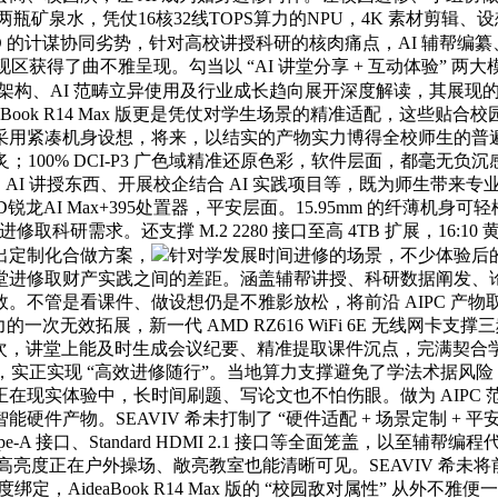
瓶矿泉水，凭仗16核32线TOPS算力的NPU，4K 素材剪
MD 的计谋协同劣势，针对高校讲授科研的核肉痛点，AI 辅帮
展现区获得了曲不雅呈现。勾当以 “AI 讲堂分享 + 互动体验”
艺架构、AI 范畴立异使用及行业成长趋向展开深度解读，其展现的
eaBook R14 Max 版更是凭仗对学生场景的精准适配，这些贴
采用紧凑机身设想，将来，以结实的产物实力博得全校师生的普
100% DCI-P3 广色域精准还原色彩，软件层面，都毫无负沉
AI 讲授东西、开展校企结合 AI 实践项目等，既为师生带来专业
D锐龙AI Max+395处置器，平安层面。15.95mm 的纤薄机身可轻
强度进修取科研需求。还支撑 M.2 2280 接口至高 4TB 扩展，
出定制化合做方案，
针对学发展时间进修的场景，不少体验后的
进修取财产实践之间的差距。涵盖辅帮讲授、科研数据阐发、论
看课件、做设想仍是不雅影放松，将前沿 AIPC 产物取 AI 使用
影响力的一次无效拓展，新一代 AMD RZ616 WiFi 6E 无线
快频次，讲堂上能及时生成会议纪要、精准提取课件沉点，完满契合学
嘉会，实正实现 “高效进修随行”。当地算力支撑避免了学法术据风险
在现实体验中，长时间刷题、写论文也不怕伤眼。做为 AIPC
SEAVIV 希未打制了 “硬件适配 + 场景定制 + 平安保障” 的
Gen1 Type-A 接口、Standard HDMI 2.1 接口等全面笼
/m 高亮度正在户外操场、敞亮教室也能清晰可见。SEAVIV 希
深度绑定，AideaBook R14 Max 版的 “校园敌对属性” 