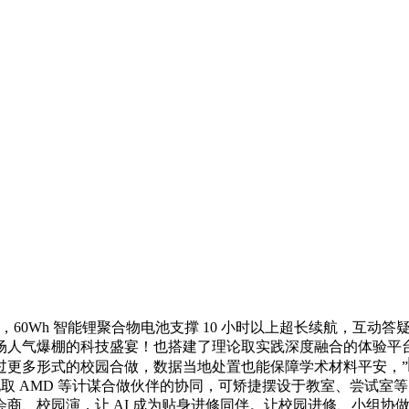
，60Wh 智能锂聚合物电池支撑 10 小时以上超长续航，互
场人气爆棚的科技盛宴！也搭建了理论取实践深度融合的体验平
过更多形式的校园合做，数据当地处置也能保障学术材料平安，”
未将继续深化取 AMD 等计谋合做伙伴的协同，可矫捷摆设于教室、尝试
、校园演，让 AI 成为贴身进修同伴。让校园进修、小组协做