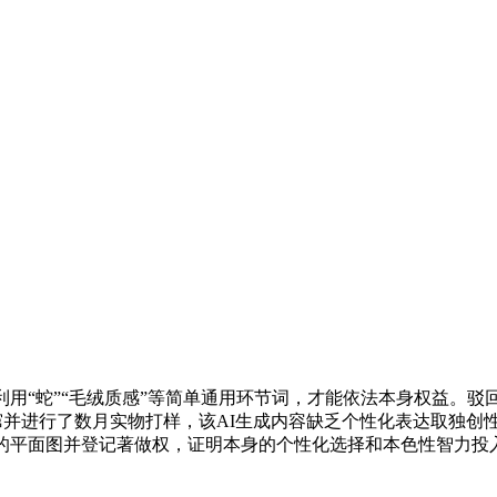
“蛇”“毛绒质感”等简单通用环节词，才能依法本身权益。驳回全
点窜并进行了数月实物打样，该AI生成内容缺乏个性化表达取独创
型的平面图并登记著做权，证明本身的个性化选择和本色性智力投