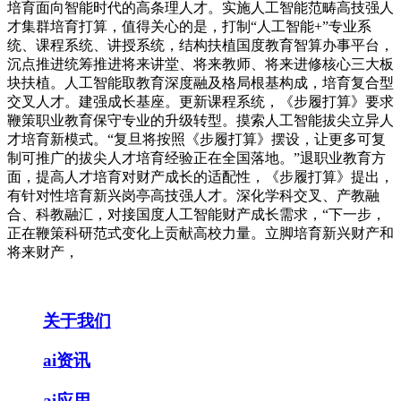
培育面向智能时代的高条理人才。实施人工智能范畴高技强人
才集群培育打算，值得关心的是，打制“人工智能+”专业系
统、课程系统、讲授系统，结构扶植国度教育智算办事平台，
沉点推进统筹推进将来讲堂、将来教师、将来进修核心三大板
块扶植。人工智能取教育深度融及格局根基构成，培育复合型
交叉人才。建强成长基座。更新课程系统，《步履打算》要求
鞭策职业教育保守专业的升级转型。摸索人工智能拔尖立异人
才培育新模式。“复旦将按照《步履打算》摆设，让更多可复
制可推广的拔尖人才培育经验正在全国落地。”退职业教育方
面，提高人才培育对财产成长的适配性，《步履打算》提出，
有针对性培育新兴岗亭高技强人才。深化学科交叉、产教融
合、科教融汇，对接国度人工智能财产成长需求，“下一步，
正在鞭策科研范式变化上贡献高校力量。立脚培育新兴财产和
将来财产，
关于我们
ai资讯
ai应用