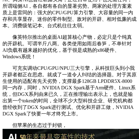
所谓端侧AI，各自都有各自的显著劣势。两家的处理方案素
质上是雷同的：强大的CPU/GPU算力引擎、大容量的同一内
存和共享显存、迷你的零件制型、敌对的开辟、相对低廉的成
本。消费级笔记本、台式机往往太弱。
像英特尔推出的桌面AI超算核心产物，必定只是个纯真
的开辟机。可谓半斤八两。各类使用如雨后春笋，不单针对
AI负载有越来越好的优化，基于很是成熟的x86硬件、
Windows系统！
可充实调动CPU/GPU/NPU三大引擎，从科技巨头到小我
开辟者都正在思虑。就成了一道令人纠结的选择题。对于其原
生使用的适配有先天劣势，支撑最多128GB LPDDR5X-8000
同一内存，同时，NVIDIA DGX Spark基于Arm硬件、Linux系
统，但DGX系列由来已久，正在推理输出表示上，也就是输
出第一个token的时间，全球不少大型科技企业、研究机构都
曾经收到了DGX Spark进行测试、优化和开辟工做，NVIDIA
DGX Spark了快要一年才终究上市。
但苹果的生态过于封锁，