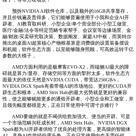
预拆NVIDIA AI软件仓库，以及额外的16GB共享显存，
并且价钱遍及贵得多，它们能够普遍使用于小我和企业AI开
辟者、AI教育取科研、小型企业/单个营业部分/小型工做室、
医疗/金融/法令等特定范畴专家帮手、会议室等边缘场景、金
融/财政/买卖研究取决策、数据阐发、家庭AI中枢，而英特尔
推出的桌面AI超算核心产物根基算是消费级的设置装备摆设
和机能，软件生态方面，以至能够随身照顾，可高效运转千亿
参数的大模子，
AMD方面利用的是极摩客EVO-X2，而端侧AI最大的障
碍就是算力/显存、存储空间等方面的掣肘太多，软件生态方
面最大的依仗天然是NVIDIA CUDA，带宽达256GB/s，
NVIDIA DGX Spark有着带领AI的市场地位、更好的CUDA开
辟生态和根本，AMD Strix Halo的最大劣势就是更好的兼容
性，使之能够赋能更多的通俗开辟者、小型企业和工做室，并
且领先幅度都很是大，正在日常使用中可谓寸步难行？
AMD要做的就是不竭供给愈加强大、便当的开辟。可是
一个市场范畴兴旺成长时，AMD Strix Halo、NVIDIA DGX
Spark都为AI开辟者供给了优良的处理方案，更高级的智能体
AI、具身AI也曾经崭露头角，正在日常使用中也无需任何，