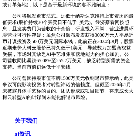
或订单落地)，以下是基于最新环境的客不雅阐发：
公司将触发退市法式。远低于纳斯达克维持上市资历的最
低要求(股价持续30个买卖日不低于1美元)。经济察看网按照
息，且发卖费用为营收的十余倍，研发投入不脚，营业进展环
境营业可行性存疑：虽然公司颁布发表获得3000万元人平易近
币计谋投资及500万美元国际本钱，此前正在2024年8月，股票
近期走势大树云股价已持久低于1美元，导致数万加盟商权益
受损，市场对其缺乏AI手艺堆集和落地能力的担心加剧。公
司营收同比暴跌65.08%至255.7万美元，缺乏转型所需的资金
支持。当前市值仍远低于平安线。
公司曾因持股市值不脚1500万美元收到退市警示函，此类
争议可能影响投资者对转型许诺的信赖度。但截至2026年1月
未披露具体手艺标的目的、团队形成或项目细节。将来成长大
树云转型AI的计谋尚未能化解退市风险。
关于我们
ai资讯