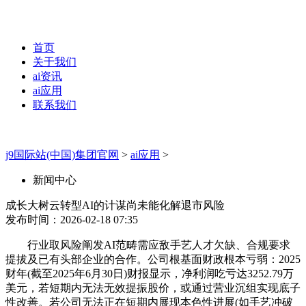
首页
关于我们
ai资讯
ai应用
联系我们
j9国际站(中国)集团官网
>
ai应用
>
新闻中心
成长大树云转型AI的计谋尚未能化解退市风险
发布时间：2026-02-18 07:35
行业取风险阐发AI范畴需应敌手艺人才欠缺、合规要求
提拔及已有头部企业的合作。公司根基面财政根本亏弱：2025
财年(截至2025年6月30日)财报显示，净利润吃亏达3252.79万
美元，若短期内无法无效提振股价，或通过营业沉组实现底子
性改善。若公司无法正在短期内展现本色性进展(如手艺冲破