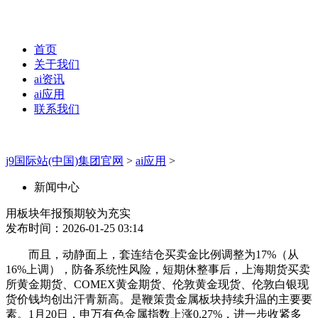
首页
关于我们
ai资讯
ai应用
联系我们
j9国际站(中国)集团官网
>
ai应用
>
新闻中心
用板块年报预期较为充实
发布时间：2026-01-25 03:14
而且，动静面上，套连结仓买卖金比例调整为17%（从
16%上调），防备系统性风险，短期休整事后，上海期货买卖
所黄金期货、COMEX黄金期货、伦敦黄金现货、伦敦白银现
货价钱均创出汗青新高。是鞭策贵金属板块持续升温的主要要
素。1月20日，申万有色金属指数上涨0.27%，进一步收紧多